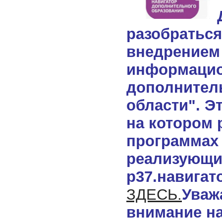
Д
разобраться
внедрение
информаци
дополнител
области".
Э
на котором
программах
реализующи
р37.навигат
ЗДЕСЬ.
Уваж
внимание на