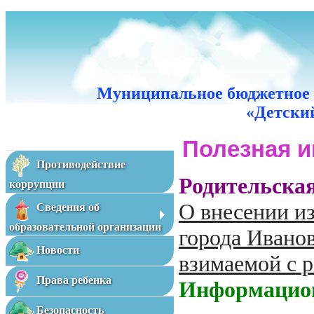
Муниципальное бюджетное 
«Детский
Полезная 
Противодействие
Родительская
коррупции
О внесении и
Сведения об
образовательной организации
города Иванов
Новости
взимаемой с р
Права ребенка
Информацион
Безопасность