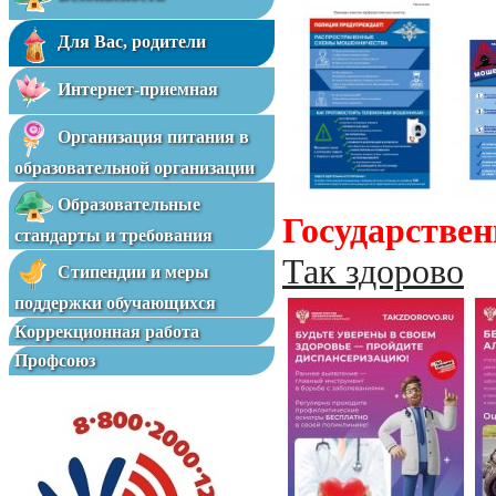
Для Вас, родители
Интернет-приемная
Организация питания в
образовательной организации
Образовательные
Государств
стандарты и требования
Так здорово
Стипендии и меры
поддержки обучающихся
Коррекционная работа
Профсоюз