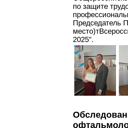
по защите труд
профессиональн
Председатель П
место)тВсеросс
2025".
Обследован
офтальмол