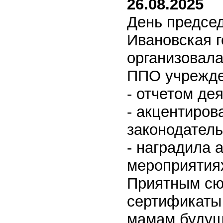
26.08.2025
День предсе
Ивановская 
организовала
ППО учрежде
- отчетом де
- акцентиров
законодател
- наградила 
мероприятиях
Приятным сю
сертификаты
мамам будущ