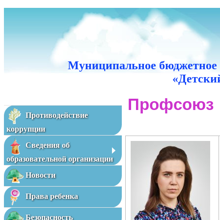
Муниципальное бюджетное 
«Детский
Профсоюз
Противодействие
коррупции
Сведения об
образовательной организации
Новости
Права ребенка
Безопасность