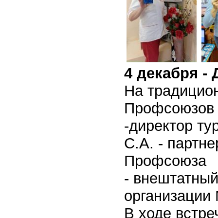
4 декабря -
Н
а традицио
Профсоюзов 
-директор ту
С.А. - партн
Профсоюза
- внештатный
организации 
В ходе встре