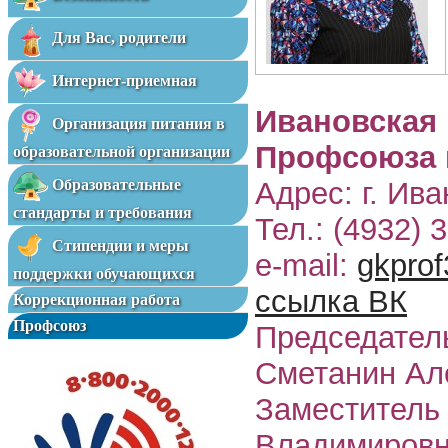
Для Вас, родители
Интернет-приемная
Ивановская 
Организация питания в
Профсоюза 
образовательной организации
Адрес: г. Ива
Образовательные
стандарты и требования
Тел.: (4932) 
Стипендии и меры
e-mail:
gkpro
поддержки обучающихся
ссылка ВК
Коррекционная работа
Профсоюз
Председатель
Сметанин Ал
Заместитель
Владимиров