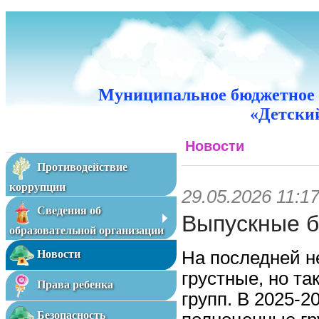
Муниципальное бюджетное 
«Детский
Новости
Противодействие
коррупции
29.05.2026 11:1
Сведения об
Выпускные б
образовательной организации
На последней н
Новости
грустные, но т
Права ребенка
групп. В 2025-2
Безопасность