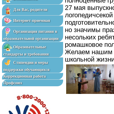
полноценные гр
27 мая выпускн
Для Вас, родители
логопедичсекой 
Интернет-приемная
подготовительно
но значимы пра
Организация питания в
несольких ребят
образовательной организации
ромашковое поле
Образовательные
Желаем нашим в
стандарты и требования
школьной жизни
Стипендии и меры
поддержки обучающихся
Коррекционная работа
Профсоюз