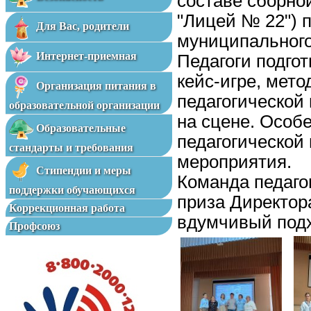
составе сборно
"Лицей № 22") 
Для Вас, родители
муниципального
Интернет-приемная
Педагоги подго
кейс-игре, мет
Организация питания в
педагогической
образовательной организации
на сцене. Особе
Образовательные
педагогической
стандарты и требования
мероприятия.
Стипендии и меры
Команда педаго
поддержки обучающихся
приза Директор
Коррекционная работа
вдумчивый подх
Профсоюз