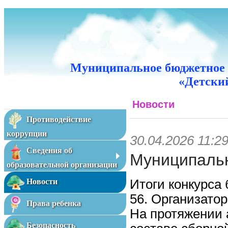
Муниципальное бюджетное 
«Детский
Новости
Противодействие
коррупции
30.04.2026 11:2
Сведения об
Муниципальн
образовательной организации
Итоги конкурса
Новости
56. Организатор
Права ребенка
На протяжении а
Безопасность