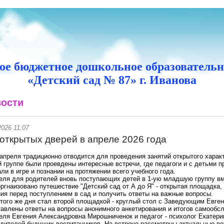
е бюджетное дошкольное образовательн
«Детский сад № 87» г. Иванова
ости
2026 11:07
открытых дверей в апреле 2026 года
апреля традиционно отводится для проведения занятий открытого хара
 группе были проевдены интересные встречи, где педагоги и с детьми 
ли в игре и познании на протяжении всего учебного года.
реля для родителей вновь поступающих детей в 1-ую младшую группу в
ргнаизовано путешествие "Детский сад от А до Я" - открытая площадка,
ия перед поступлением в сад и получить ответы на важные вопросы.
того же дня стал второй площадкой - круглый стол с Заведующим Евге
авлены ответы на вопросы анонимного анкетирования и итогов самообсл
еля Евгения Александровна Мирошниченок и педагог - психолог Екатери
дителей будущих воспитанников. На встрече рассмотрны актуальные во