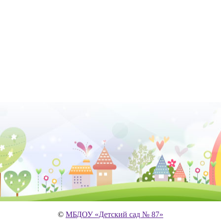
©
МБДОУ «Детский сад № 87»