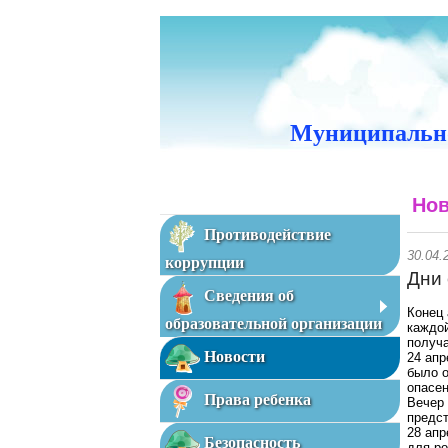
Муниципально
Нов
Противодействие
30.04.
коррупции
Дни 
Сведения об
Конец 
образовательной организации
каждой
получа
Новости
24 ап
было о
опасен
Права ребенка
Вечер 
предст
28 апр
Безопасность
для ро