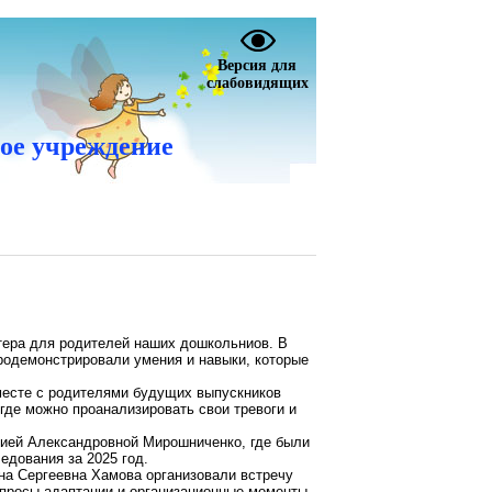
Версия для
слабовидящих
ое учреждение
ктера для родителей наших дошкольниов. В
продемонстрировали умения и навыки, которые
месте с родителями будущих выпускников
 где можно проанализировать свои тревоги и
нией Александровной Мирошниченко, где были
едования за 2025 год.
на Сергеевна Хамова организовали встречу
просы адаптации и организационные моменты.