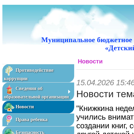
Муниципальное бюджетное 
«Детский
Новости
Противодействие
коррупции
15.04.2026 15:4
Сведения об
Новости тем
образовательной организации
"Книжкина недел
Новости
учились внимате
Права ребенка
создании книг, 
Безопасность