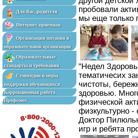
другой детской
пробовали акти
Для Вас, родители
мы еще только 
Интернет-приемная
Организация питания в
образовательной организации
Образовательные
"Недел Здоровья
стандарты и требования
тематичесих за
Стипендии и меры
чистоты, береж
поддержки обучающихся
здоровью. Мног
Коррекционная работа
Профсоюз
физической акт
физкультурно -
Доктор Пилюльк
игр и ребята пр