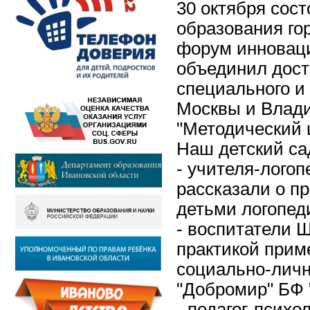
30 октября сос
образования го
форум инноваци
объединил дост
специального и
Москвы и Влад
"Методический 
Наш детский са
- учителя-лого
рассказали о п
детьми логопеди
- воспитатели 
практикой приме
социально-личн
"Добромир" БФ 
- педагог-психо