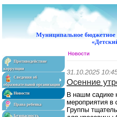
Муниципальное бюджетное 
«Детский
Новости
Противодействие
коррупции
31.10.2025 10:4
Сведения об
Осенние утр
образовательной организации
В нашм садике 
Новости
мероприятия в с
Права ребенка
Группы тщательн
Безопасность