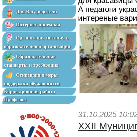
для красавицы 
А педагоги укр
Для Вас, родители
интереные вари
Интернет-приемная
Организация питания в
образовательной организации
Образовательные
стандарты и требования
Стипендии и меры
поддержки обучающихся
Коррекционная работа
Профсоюз
31.10.2025 10:0
XXII Муници